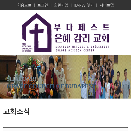
처음으로
l
로그인
l
회원가입
l
ID/PW 찾기
l
사이트맵
SHALOM!!
GRACE CHURCH OF BUDAPEST
교회소식