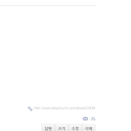
http://www.bpgchurch.com/board/2699
답변
쓰기
수정
삭제