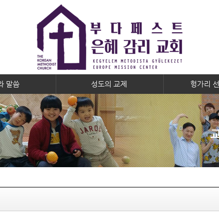
와 말씀
성도의 교제
헝가리 