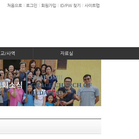
처음으로
l
로그인
l
회원가입
l
ID/PW 찾기
l
사이트맵
선교/사역
자료실
SHALOM!!
교회소식
GRACE CHURCH OF
BUDAPEST